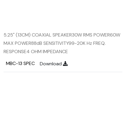
5.25" (13CM) COAXIAL SPEAKER
30W RMS POWER
60W
MAX POWER
88dB SENSITIVITY
99-20K Hz FREQ.
RESPONSE
4 OHM IMPEDANCE
MBC-13 SPEC
Download