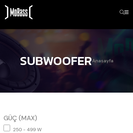
SUBWOOFER
Anasayfa
GÜÇ (MAX)
250 - 499 W