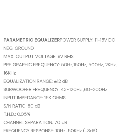
PARAMETRIC EQUALIZER
POWER SUPPLY: 11-15V DC
NEG. GROUND
MAX. OUTPUT VOLTAGE: 8V RMS
PRE GRAPHIC FREQUENCY: 50Hz,150Hz, 500Hz, 2KHz,
16KHz
EQUALIZATION RANGE: ±12 dB
SUBWOOFER FREQUENCY: 43~120Hz ,60~200Hz
INPUT IMPEDANCE: 15K OHMS
S/N RATIO: 80 dB
T.H.D.: 0.05%
CHANNEL SEPARATION: 70 dB
FREQUENCY RESPONSE: 10Hz-50KHz (-3dB)