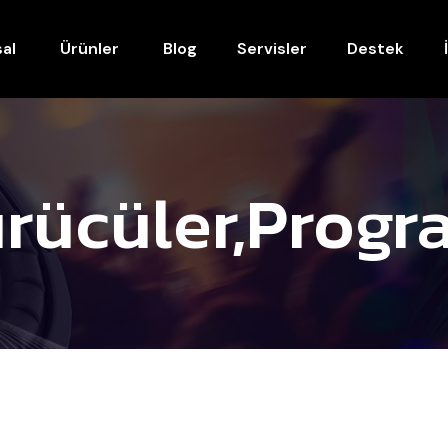
al
Ürünler
Blog
Servisler
Destek
rücüler,progr