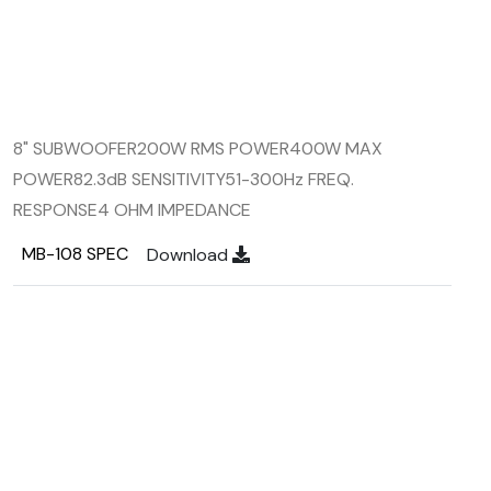
8" SUBWOOFER
200W RMS POWER
400W MAX
POWER
82.3dB SENSITIVITY
51-300Hz FREQ.
RESPONSE
4 OHM IMPEDANCE
MB-108 SPEC
Download