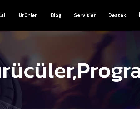
al
Ürünler
Blog
Servisler
Destek
rücüler,progr