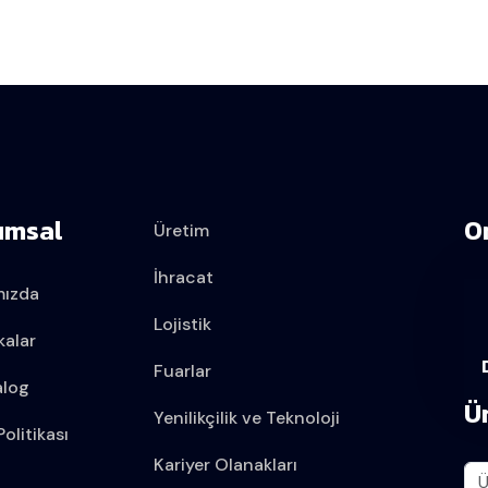
umsal
O
Üretim
İhracat
mızda
Lojistik
kalar
Fuarlar
alog
Ü
Yenilikçilik ve Teknoloji
olitikası
Kariyer Olanakları