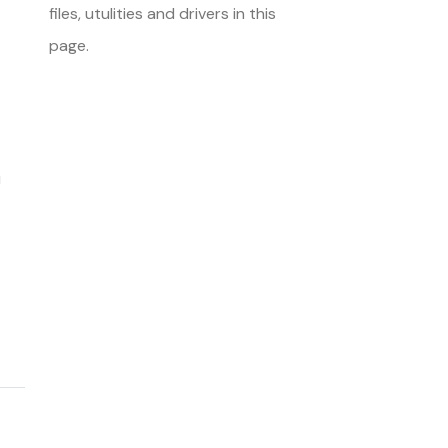
files, utulities and drivers in this
page.
<< Back
ı