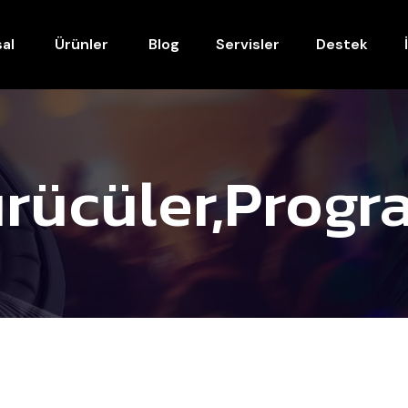
al
Ürünler
Blog
Servisler
Destek
rücüler,progr