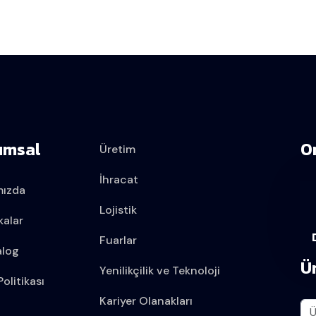
umsal
O
Üretim
İhracat
mızda
Lojistik
kalar
Fuarlar
alog
Ü
Yenilikçilik ve Teknoloji
olitikası
Kariyer Olanakları