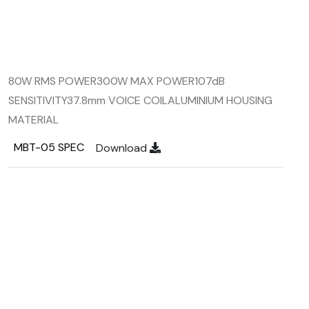
80W RMS POWER
300W MAX POWER
107dB
SENSITIVITY
37.8mm VOICE COIL
ALUMINIUM HOUSING
MATERIAL
MBT-05 SPEC
Download