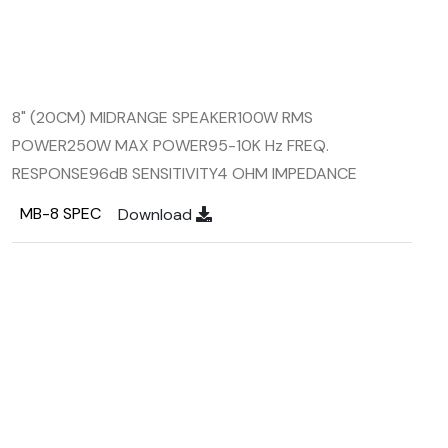
8" (20CM) MIDRANGE SPEAKER
100W RMS
POWER
250W MAX POWER
95-10K Hz FREQ.
RESPONSE
96dB SENSITIVITY
4 OHM IMPEDANCE
MB-8 SPEC
Download