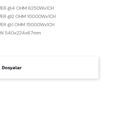
ER @4 OHM 6250Wx1CH
ER @2 OHM 10000Wx1CH
ER @1 OHM 15000Wx1CH
ON 540x224x67mm
Dosyalar