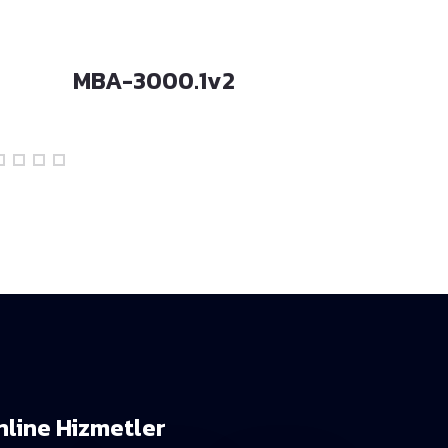
MBA-3000.1v2
MBA-200
nline Hizmetler