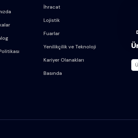
İhracat
mızda
Lojistik
kalar
Fuarlar
alog
Ü
Yenilikçilik ve Teknoloji
olitikası
Kariyer Olanakları
Basında