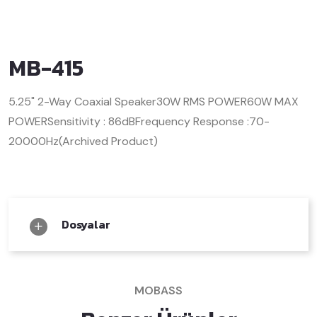
MB-415
5.25" 2-Way Coaxial Speaker
30W RMS POWER
60W MAX
POWER
Sensitivity : 86dB
Frequency Response :70-
20000Hz
(Archived Product)
Dosyalar
MOBASS