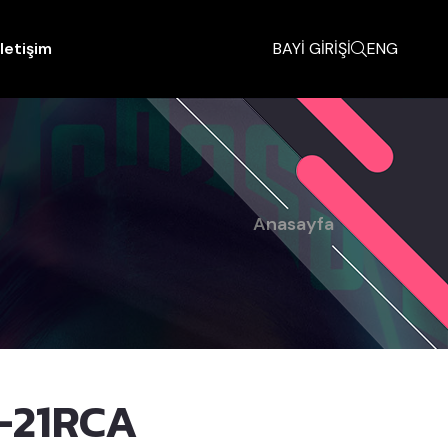
İletişim
BAYİ GİRİŞİ
ENG
Anasayfa
-21RCA