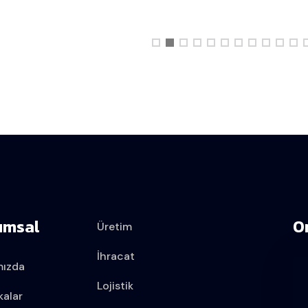
umsal
O
Üretim
İhracat
mızda
Lojistik
kalar