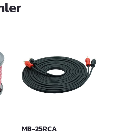
nler
MB-25RCA
MB-1M R